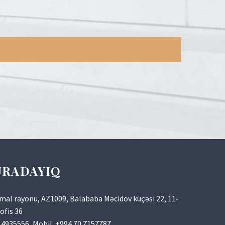
URADAYIQ
samal rayonu, AZ1009, Balababa Məcidov küçəsi 22, 11-
ofis 36
 4935556
, Mobil:
+994 70 7157787