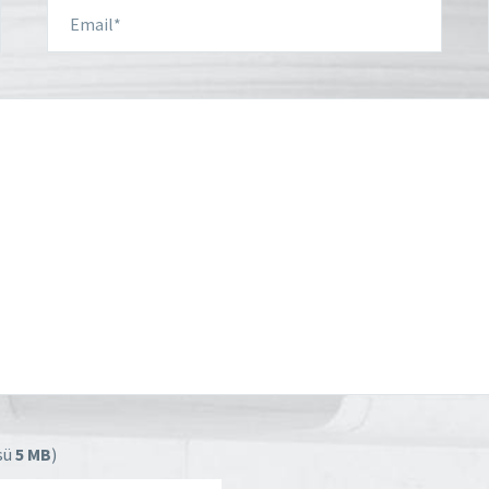
sü
5 MB
)