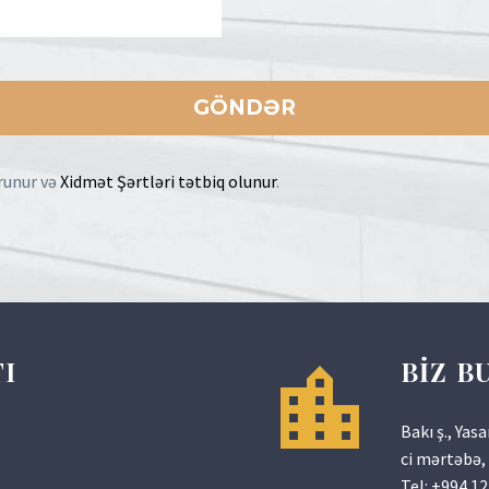
runur və
Xidmət Şərtləri tətbiq olunur
.
TI
BİZ B
Bakı ş., Ya
ci mərtəbə, 
Tel:
+994 12