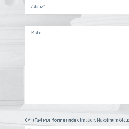
CV* (Fayl
PDF formatında
olmalıdır. Maksimum ölçü