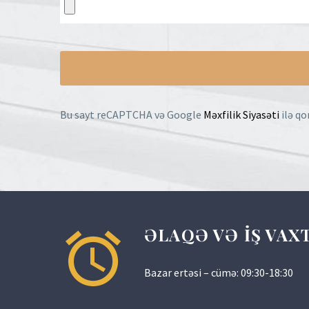
Bu sayt reCAPTCHA və Google
Məxfilik Siyasəti
ilə qo
ƏLAQƏ VƏ İŞ VAX
Bazar ertəsi – cümə: 09:30-18:30