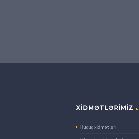
XİDMƏTLƏRİMİZ
Hüquq xidmətləri