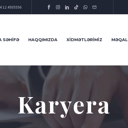
4 12 4935556
A SƏHIFƏ
HAQQIMIZDA
XIDMƏTLƏRIMIZ
MƏQAL
Karyera