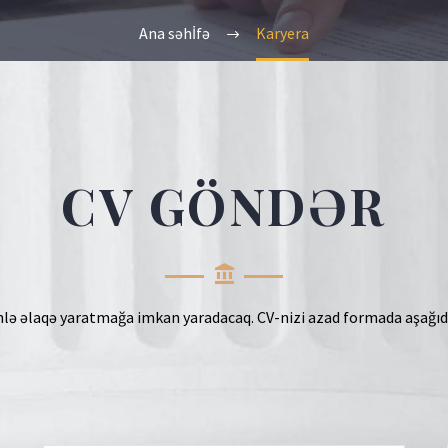
Ana səhİfə
Karyera
CV GÖNDƏR
inlə əlaqə yaratmağa imkan yaradacaq. CV-nizi azad formada aşağıd