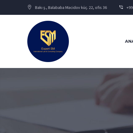
Bakı ş., Balababa Məcidov küç. 22, ofis 36
+99
AN