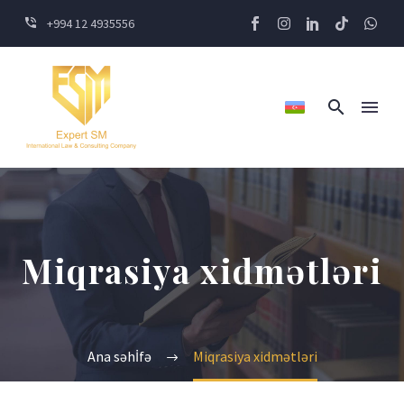
+994 12 4935556
Miqrasiya xidmətləri
Ana səhİfə
Miqrasiya xidmətləri