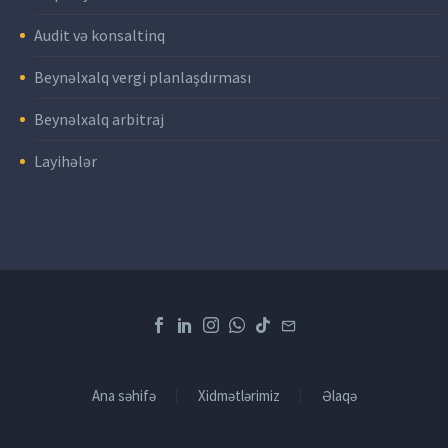
Audit və konsaltinq
Beynəlxalq vergi planlaşdırması
Beynəlxalq arbitraj
Layihələr
Ana səhifə
Xidmətlərimiz
Əlaqə