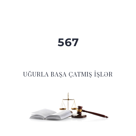
5
6
7
UĞURLA BAŞA ÇATMIŞ İŞLƏR