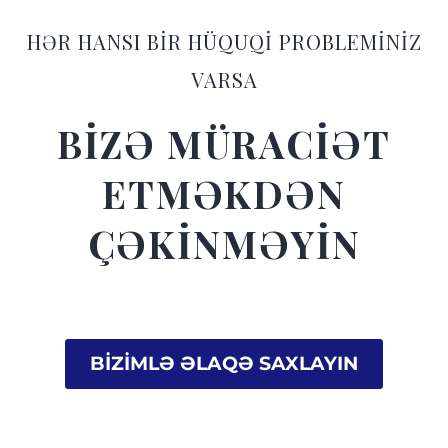
HƏR HANSI BİR HÜQUQİ PROBLEMİNİZ
VARSA
BİZƏ MÜRACİƏT
ETMƏKDƏN
ÇƏKİNMƏYİN
BİZİMLƏ ƏLAQƏ SAXLAYIN