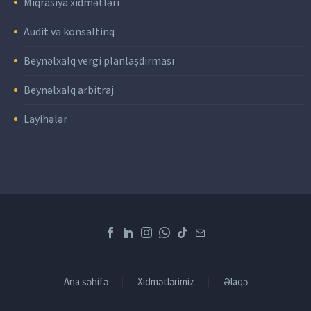
Miqrasiya xidmətləri
Audit və konsaltinq
Beynəlxalq vergi planlaşdırması
Beynəlxalq arbitraj
Layihələr
Ana səhifə
Xidmətlərimiz
Əlaqə