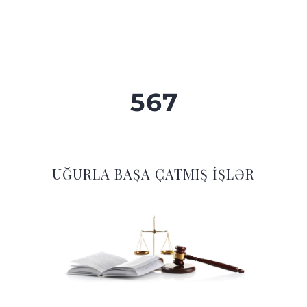
5
6
7
UĞURLA BAŞA ÇATMIŞ İŞLƏR