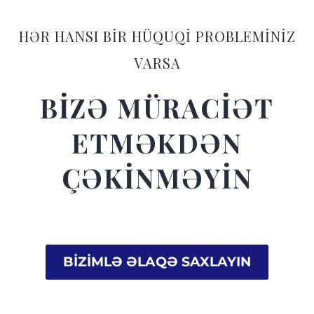
HƏR HANSI BİR HÜQUQİ PROBLEMİNİZ
VARSA
BİZƏ MÜRACİƏT
ETMƏKDƏN
ÇƏKİNMƏYİN
BİZİMLƏ ƏLAQƏ SAXLAYIN