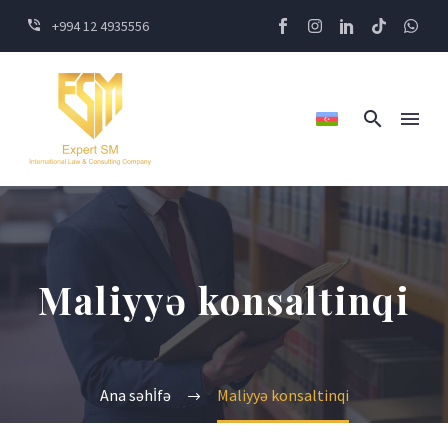
+994 12 4935556
Maliyyə konsaltinqi
Ana səhİfə
Maliyyə konsaltinqi