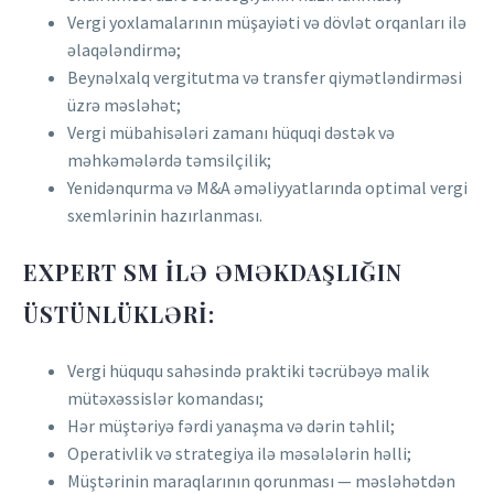
Vergi yoxlamalarının müşayiəti və dövlət orqanları ilə
əlaqələndirmə;
Beynəlxalq vergitutma və transfer qiymətləndirməsi
üzrə məsləhət;
Vergi mübahisələri zamanı hüquqi dəstək və
məhkəmələrdə təmsilçilik;
Yenidənqurma və M&A əməliyyatlarında optimal vergi
sxemlərinin hazırlanması.
EXPERT SM ILƏ ƏMƏKDAŞLIĞIN
ÜSTÜNLÜKLƏRI:
Vergi hüququ sahəsində praktiki təcrübəyə malik
mütəxəssislər komandası;
Hər müştəriyə fərdi yanaşma və dərin təhlil;
Operativlik və strategiya ilə məsələlərin həlli;
Müştərinin maraqlarının qorunması — məsləhətdən