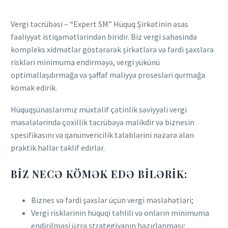
Vergi təcrübəsi – “Expert SM” Hüquq Şirkətinin əsas
fəaliyyət istiqamətlərindən biridir. Biz vergi sahəsində
kompleks xidmətlər göstərərək şirkətlərə və fərdi şəxslərə
riskləri minimuma endirməyə, vergi yükünü
optimallaşdırmağa və şəffaf maliyyə prosesləri qurmağa
kömək edirik.
Hüquqşünaslarımız müxtəlif çətinlik səviyyəli vergi
məsələlərində çoxillik təcrübəyə malikdir və biznesin
spesifikasını və qanunvericilik tələblərini nəzərə alan
praktik həllər təklif edirlər.
BIZ NECƏ KÖMƏK EDƏ BILƏRIK:
Biznes və fərdi şəxslər üçün vergi məsləhətləri;
Vergi risklərinin hüquqi təhlili və onların minimuma
endirilməsi üzrə strategiyanın hazırlanması;