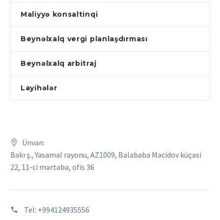
Maliyyə konsaltinqi
Beynəlxalq vergi planlaşdırması
Beynəlxalq arbitraj
Layihələr
Ünvan:
Bakı ş., Yasamal rayonu, AZ1009, Balababa Məcidov küçəsi
22, 11-ci mərtəbə, ofis 36
Tel:
+994124935556