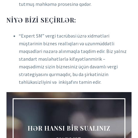
tutmuş məhkəmə prosesinə qədər.
NIYƏ BIZI SEÇIRLƏR:
“Expert SM” vergi təcrübəsi üzrə xidmətləri
müştərinin biznes reallıqları və uzunmüddətli
məqsədləri nəzərə alınmaqla təqdim edir. Biz yalnız
standart məsləhətlərlə kifayətlənmirik –
məqsədimiz sizin biznesiniz üçün davamlı vergi
strategiyasını qurmaqdır, bu da şirkətinizin
təhlükəsizliyini və inkişafını təmin edir.
HƏR HANSI BİR SUALINIZ