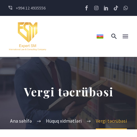
+994 12 4935556
Vergi təcrübəsi
Ana səhİfə
Hüquq xidmətləri
Vergi təcrübəsi