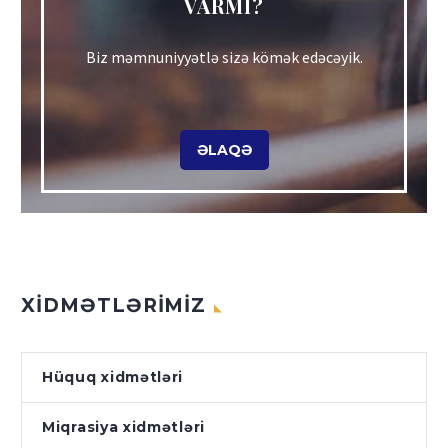
VARMI?
Biz məmnuniyyətlə sizə kömək edəcəyik.
ƏLAQƏ
XİDMƏTLƏRİMİZ
Hüquq xidmətləri
Miqrasiya xidmətləri