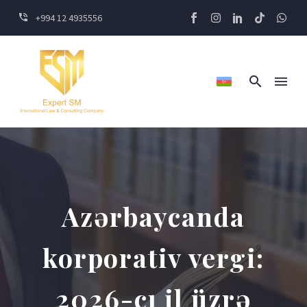
+994 12 4935556
Azərbaycanda
korporativ vergi:
2026-cı il üzrə