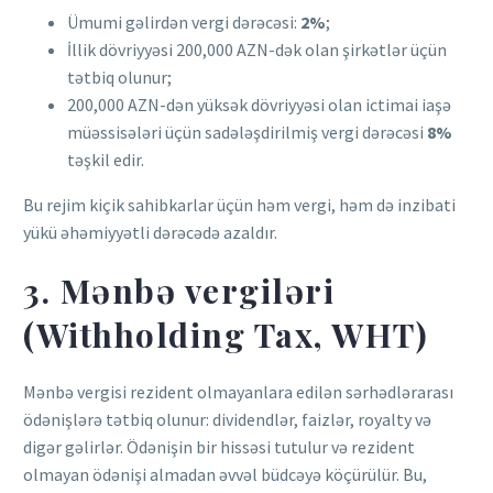
Ümumi gəlirdən vergi dərəcəsi:
2%
;
İllik dövriyyəsi 200,000 AZN-dək olan şirkətlər üçün
tətbiq olunur;
200,000 AZN-dən yüksək dövriyyəsi olan ictimai iaşə
müəssisələri üçün sadələşdirilmiş vergi dərəcəsi
8%
təşkil edir.
Bu rejim kiçik sahibkarlar üçün həm vergi, həm də inzibati
yükü əhəmiyyətli dərəcədə azaldır.
3. Mənbə vergiləri
(Withholding Tax, WHT)
Mənbə vergisi rezident olmayanlara edilən sərhədlərarası
ödənişlərə tətbiq olunur: dividendlər, faizlər, royalty və
digər gəlirlər. Ödənişin bir hissəsi tutulur və rezident
olmayan ödənişi almadan əvvəl büdcəyə köçürülür. Bu,