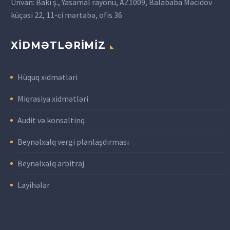
Ünvan: Bakı ş., Yasamal rayonu, AZ1009, Balababa Məcidov
küçəsi 22, 11-ci mərtəbə, ofis 36
XİDMƏTLƏRİMİZ
Hüquq xidmətləri
Miqrasiya xidmətləri
Audit və konsaltinq
Beynəlxalq vergi planlaşdırması
Beynəlxalq arbitraj
Layihələr