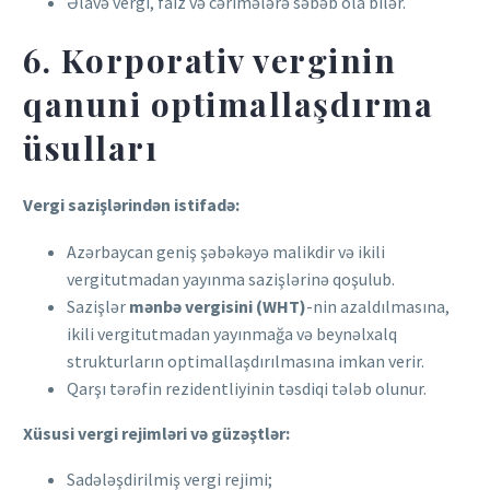
Əlavə vergi, faiz və cərimələrə səbəb ola bilər.
6. Korporativ verginin
qanuni optimallaşdırma
üsulları
Vergi sazişlərindən istifadə:
Azərbaycan geniş şəbəkəyə malikdir və ikili
vergitutmadan yayınma sazişlərinə qoşulub.
Sazişlər
mənbə vergisini (WHT)
-nin azaldılmasına,
ikili vergitutmadan yayınmağa və beynəlxalq
strukturların optimallaşdırılmasına imkan verir.
Qarşı tərəfin rezidentliyinin təsdiqi tələb olunur.
Xüsusi vergi rejimləri və güzəştlər:
Sadələşdirilmiş vergi rejimi;