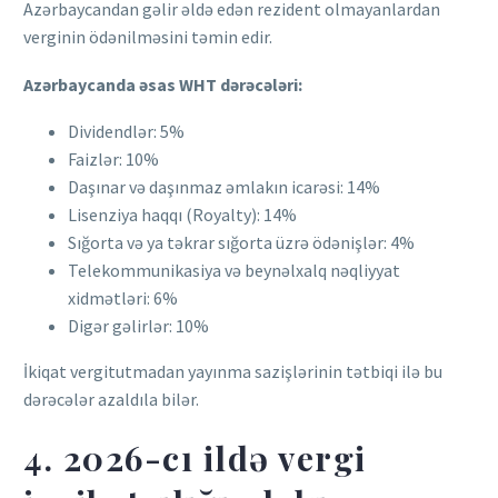
Azərbaycandan gəlir əldə edən rezident olmayanlardan
verginin ödənilməsini təmin edir.
Azərbaycanda əsas WHT dərəcələri:
Dividendlər: 5%
Faizlər: 10%
Daşınar və daşınmaz əmlakın icarəsi: 14%
Lisenziya haqqı (Royalty): 14%
Sığorta və ya təkrar sığorta üzrə ödənişlər: 4%
Telekommunikasiya və beynəlxalq nəqliyyat
xidmətləri: 6%
Digər gəlirlər: 10%
İkiqat vergitutmadan yayınma sazişlərinin tətbiqi ilə bu
dərəcələr azaldıla bilər.
4. 2026-cı ildə vergi