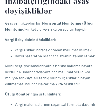
inzibatçılığındakı əsas
dəyişikliklər
Əsas yeniliklərdən biri
Horizontal Monitoring (Üfüqi
Monitorinq)
-in tətbiqi və elektron auditin ləğvidir.
Vergi ödəyicisinin öhdəlikləri:
Vergi riskləri barədə öncədən məlumat vermək;
Daxili nəzarət və hesabat sistemini təmin etmək.
Mobil vergi yoxlamaları yalnız istisna hallarda həyata
keçirilir. Risklər barədə vaxtında məlumat verildikdə
maliyyə sanksiyaları tətbiq olunmur; risklərin bəyan
edilməməsi halında isə cərimə
25%
təşkil edir.
Üfüqi Monitorinqin üstünlükləri:
Vergi məlumatlarının rəqəmsal formada davamlı