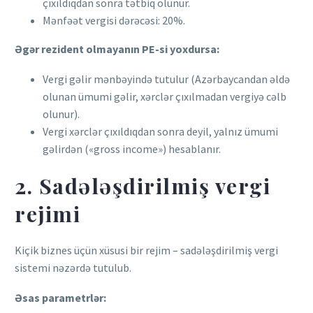
çıxıldıqdan sonra tətbiq olunur.
Mənfəət vergisi dərəcəsi: 20%.
Əgər rezident olmayanın PE-si yoxdursa:
Vergi gəlir mənbəyində tutulur (Azərbaycandan əldə
olunan ümumi gəlir, xərclər çıxılmadan vergiyə cəlb
olunur).
Vergi xərclər çıxıldıqdan sonra deyil, yalnız ümumi
gəlirdən («gross income») hesablanır.
2. Sadələşdirilmiş vergi
rejimi
Kiçik biznes üçün xüsusi bir rejim – sadələşdirilmiş vergi
sistemi nəzərdə tutulub.
Əsas parametrlər: