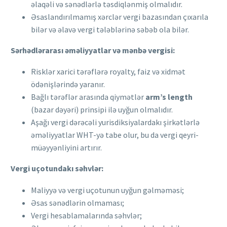
əlaqəli və sənədlərlə təsdiqlənmiş olmalıdır.
Əsaslandırılmamış xərclər vergi bazasından çıxarıla
bilər və əlavə vergi tələblərinə səbəb ola bilər.
Sərhədlərarası əməliyyatlar və mənbə vergisi:
Risklər xarici tərəflərə royalty, faiz və xidmət
ödənişlərində yaranır.
Bağlı tərəflər arasında qiymətlər
arm’s length
(bazar dəyəri) prinsipi ilə uyğun olmalıdır.
Aşağı vergi dərəcəli yurisdiksiyalardakı şirkətlərlə
əməliyyatlar WHT-yə tabe olur, bu da vergi qeyri-
müəyyənliyini artırır.
Vergi uçotundakı səhvlər:
Maliyyə və vergi uçotunun uyğun gəlməməsi;
Əsas sənədlərin olmaması;
Vergi hesablamalarında səhvlər;