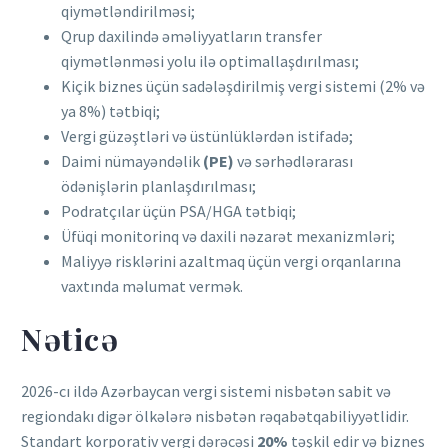
qiymətləndirilməsi;
Qrup daxilində əməliyyatların transfer
qiymətlənməsi yolu ilə optimallaşdırılması;
Kiçik biznes üçün sadələşdirilmiş vergi sistemi (2% və
ya 8%) tətbiqi;
Vergi güzəştləri və üstünlüklərdən istifadə;
Daimi nümayəndəlik
(PE)
və sərhədlərarası
ödənişlərin planlaşdırılması;
Podratçılar üçün PSA/HGA tətbiqi;
Üfüqi monitorinq və daxili nəzarət mexanizmləri;
Maliyyə risklərini azaltmaq üçün vergi orqanlarına
vaxtında məlumat vermək.
Nəticə
2026-cı ildə Azərbaycan vergi sistemi nisbətən sabit və
regiondakı digər ölkələrə nisbətən rəqabətqabiliyyətlidir.
Standart korporativ vergi dərəcəsi
20%
təşkil edir və biznes