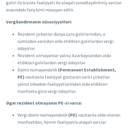
gəliri ilə biznes fəaliyyəti ilə əlaqəli sənədləşdirilmiş xərclər
arasındakı fərq kimi müəyyən edilir.
Vergiləndirmənin xüsusiyyətləri:
Rezident şirkətlər dünya üzrə gəlirlərindən, o
cümlədən xaricdən əldə etdikləri gəlirlərdən vergi
ödəyirlər.
Rezident olmayanlar yalnız Azərbaycandan əldə
etdikləri gəlirlərdən vergi ödəyirlər.
Daimi nümayəndəlik
(Permanent Establishment,
PE)
vasitəsilə fəaliyyət göstərən xarici şirkətlər
yalnız ölkədəki fəaliyyətlərindən əldə etdikləri
mənfəətə görə vergi ödəyirlər.
Əgər rezident olmayanın PE-si varsa:
Vergi daimi nümayəndəlik
(PE)
vasitəsilə əldə olunan
mənfəətdən, həmin fəaliyyətlə əlaqəli xərclər