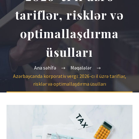
tariflər, risklər və
optimallaşdırma
üsulları
Ana səhİfə
Məqalələr
Azərbaycanda korporativ vergi: 2026-cı il üzrə tariflər,
risklər və optimallaşdırma üsulları