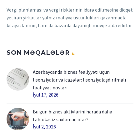
Vergi planlaması və vergi risklərinin idarə edilməsinə diqqət
yetirən şirkətlər yalnız maliyyə üstünlükləri qazanmaqla
kifayətlənmir, həm də bazarda dayanıqlı mövqe əldə edirlər.
SON MƏQALƏLƏR
Azərbaycanda biznes fəaliyyəti üçün
lisenziyalar və icazələr: lisenziyalaşdırılmalı
fəaliyyət növləri
İyul 17, 2026
Bu gün biznes aktivlərini harada daha
təhlükəsiz saxlamaq olar?
İyul 2, 2026