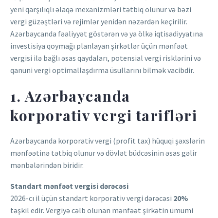
yeni qarşılıqlı əlaqə mexanizmləri tətbiq olunur və bəzi
vergi güzəştləri və rejimlər yenidən nəzərdən keçirilir.
Azərbaycanda fəaliyyət göstərən və ya ölkə iqtisadiyyatına
investisiya qoymağı planlayan şirkətlər üçün mənfəət
vergisi ilə bağlı əsas qaydaları, potensial vergi risklərini və
qanuni vergi optimallaşdırma üsullarını bilmək vacibdir.
1. Azərbaycanda
korporativ vergi tarifləri
Azərbaycanda korporativ vergi (profit tax) hüquqi şəxslərin
mənfəətinə tətbiq olunur və dövlət büdcəsinin əsas gəlir
mənbələrindən biridir.
Standart mənfəət vergisi dərəcəsi
2026-cı il üçün standart korporativ vergi dərəcəsi
20%
təşkil edir. Vergiyə cəlb olunan mənfəət şirkətin ümumi