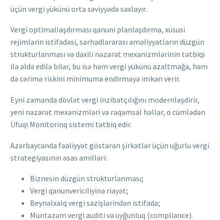
üçün vergi yükünü orta səviyyədə saxlayır.
Vergi optimallaşdırması qanuni planlaşdırma, xüsusi
rejimlərin istifadəsi, sərhədlərarası əməliyyatların düzgün
strukturlanması və daxili nəzarət mexanizmlərinin tətbiqi
ilə əldə edilə bilər, bu isə həm vergi yükünü azaltmağa, həm
də cərimə riskini minimuma endirməyə imkan verir.
Eyni zamanda dövlət vergi inzibatçılığını modernləşdirir,
yeni nəzarət mexanizmləri və rəqəmsal həllər, o cümlədən
Üfüqi Monitorinq sistemi tətbiq edir.
Azərbaycanda fəaliyyət göstərən şirkətlər üçün uğurlu vergi
strategiyasının əsas amilləri:
Biznesin düzgün strukturlanması;
Vergi qanunvericiliyinə riayət;
Beynəlxalq vergi sazişlərindən istifadə;
Müntəzəm vergi auditi və uyğunluq (compliance).