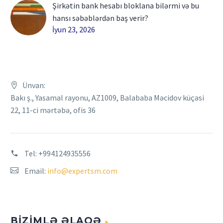
Şirkətin bank hesabı bloklana bilərmi və bu
hansı səbəblərdən baş verir?
İyun 23, 2026
Ünvan:
Bakı ş., Yasamal rayonu, AZ1009, Balababa Məcidov küçəsi
22, 11-ci mərtəbə, ofis 36
Tel:
+994124935556
Email:
info@expertsm.com
BIZIMLƏ ƏLAQƏ