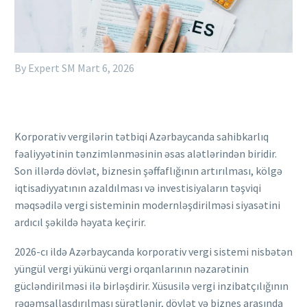
By Expert SM
Mart 6, 2026
Korporativ vergilərin tətbiqi Azərbaycanda sahibkarlıq
fəaliyyətinin tənzimlənməsinin əsas alətlərindən biridir.
Son illərdə dövlət, biznesin şəffaflığının artırılması, kölgə
iqtisadiyyatının azaldılması və investisiyaların təşviqi
məqsədilə vergi sisteminin modernləşdirilməsi siyasətini
ardıcıl şəkildə həyata keçirir.
2026-cı ildə Azərbaycanda korporativ vergi sistemi nisbətən
yüngül vergi yükünü vergi orqanlarının nəzarətinin
gücləndirilməsi ilə birləşdirir. Xüsusilə vergi inzibatçılığının
rəqəmsallaşdırılması sürətlənir, dövlət və biznes arasında