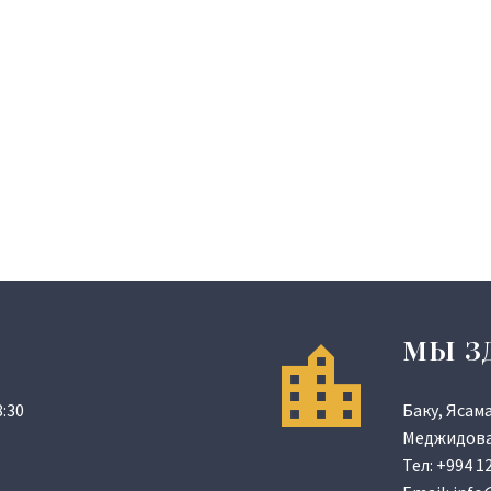
МЫ З
:30
Баку, Ясам
Меджидова 
Тел:
+994 1