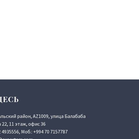
ДЕСЬ
альский район, AZ1009, улица Балабаба
22, 11 этаж, офис 36
2 4935556
, Моб.:
+994 70 7157787