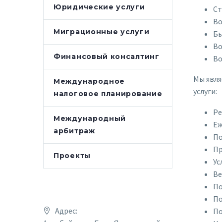
Юридические услуги
Ст
Во
Миграционные услуги
Бы
Во
Финансовый консалтинг
Во
Мы явля
Международное
услуги:
налоговое планирование
Ре
Международный
Еж
арбитраж
По
Пр
Проекты
Ус
Ве
По
По
Адрес:
По