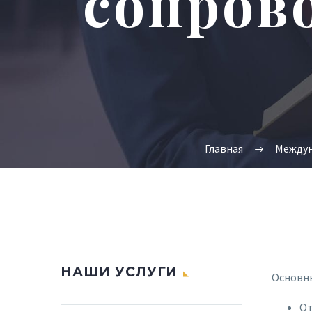
сопров
Главная
Междун
НАШИ УСЛУГИ
Основны
От